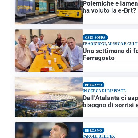
Polemiche e lamen
ha voluto la e-Brt?
OSIO SOPRA
TRADIZIONI, MUSICA E CUL
Una settimana di f
Ferragosto
BERGAMO
IN CERCA DI RISPOSTE
Dall’Atalanta ci asp
bisogno di sorrisi 
BERGAMO
PAROLE DELL'EX