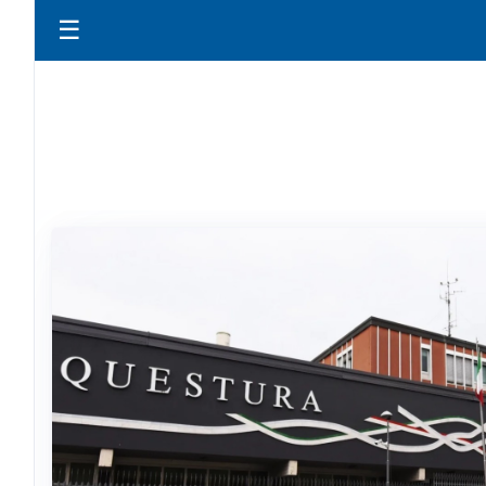
☰
PRIM