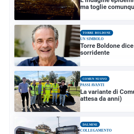
ma toglie comunqu
TORRE BOLDONE
UN SIMBOLO
Torre Boldone dice 
sorridente
COMUN NUOVO
PASSI AVANTI
La variante di Com
attesa da anni)
DALMINE
COLLEGAMENTO