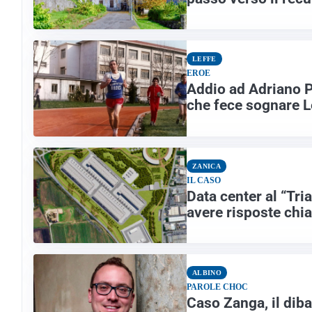
LEFFE
EROE
Addio ad Adriano Pi
che fece sognare L
ZANICA
IL CASO
Data center al “Tri
avere risposte chi
ALBINO
PAROLE CHOC
Caso Zanga, il diba