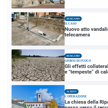
BERGAMO
IL CASO
Nuovo atto vandalic
telecamera
BERGAMO
GIORNI DI FUOCO
Gli effetti collater
e “tempeste” di cal
ALBINO
L'OPERAZIONE
La chiesa della Ri
passo verso il rec