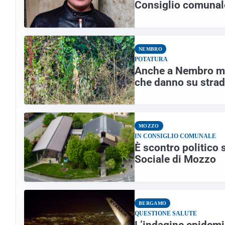
Consiglio comunale
NEMBRO
POTATURA
Anche a Nembro mult
che danno su stra
MOZZO
IN CONSIGLIO COMUNALE
È scontro politico 
Sociale di Mozzo
BERGAMO
QUESTIONE SALUTE
L’indagine epidemi