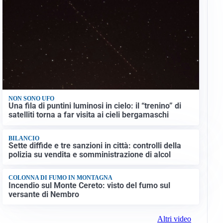
NON SONO UFO
Una fila di puntini luminosi in cielo: il “trenino” di
satelliti torna a far visita ai cieli bergamaschi
BILANCIO
Sette diffide e tre sanzioni in città: controlli della
polizia su vendita e somministrazione di alcol
COLONNA DI FUMO IN MONTAGNA
Incendio sul Monte Cereto: visto del fumo sul
versante di Nembro
Altri video