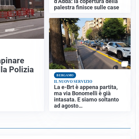
d’Adda: la copertura della
palestra finisce sulle case
apinare
la Polizia
BERGAMO
IL NUOVO SERVIZIO
La e-Brt è appena partita,
ma via Bonomelli è già
intasata. E siamo soltanto
ad agosto…