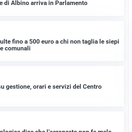
 di Albino arriva in Parlamento
e fino a 500 euro a chi non taglia le siepi
de comunali
su gestione, orari e servizi del Centro
ologica dice che l’aeroporto non fa male,