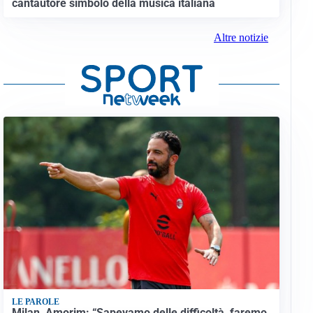
cantautore simbolo della musica italiana
Altre notizie
LE PAROLE
Milan, Amorim: “Sapevamo delle difficoltà, faremo