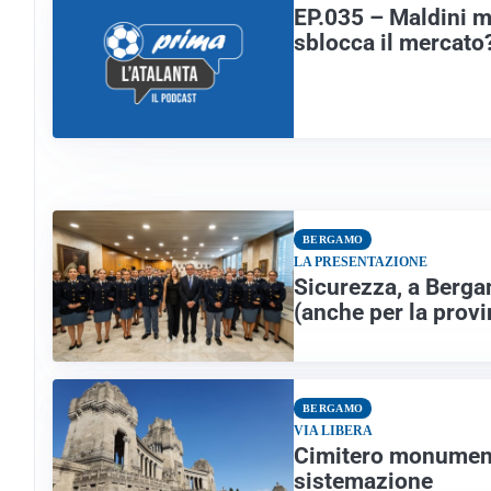
EP.035 – Maldini m
sblocca il mercato
BERGAMO
LA PRESENTAZIONE
Sicurezza, a Bergam
(anche per la provi
BERGAMO
VIA LIBERA
Cimitero monumenta
sistemazione