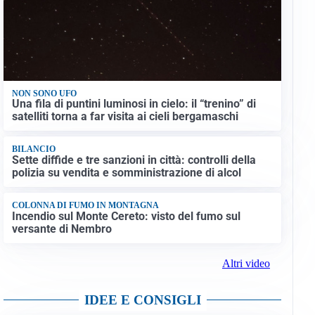
NON SONO UFO
Una fila di puntini luminosi in cielo: il “trenino” di
satelliti torna a far visita ai cieli bergamaschi
BILANCIO
Sette diffide e tre sanzioni in città: controlli della
polizia su vendita e somministrazione di alcol
COLONNA DI FUMO IN MONTAGNA
Incendio sul Monte Cereto: visto del fumo sul
versante di Nembro
Altri video
IDEE E CONSIGLI