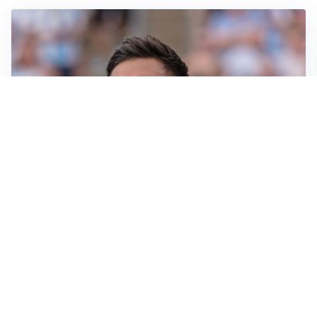
IL NOME NUOVO
Napoli, Musso resta un’opzione per la porta
TITOLARE IN CAMPIONATO
Inter, tocca a Pio Esposito: Chivu gli affida l’attacco
LE PAROLE
Spalletti prepara la Juve: “Con l’Inter servirà essere
squadra”