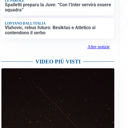
LE PAROLE
Spalletti prepara la Juve: “Con l’Inter servirà essere
squadra”
LONTANO DALL'ITALIA
Vlahovic, rebus futuro: Besiktas e Atletico si
contendono il serbo
Altre notizie
VIDEO PIÙ VISTI