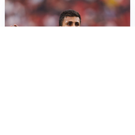
AFFARE IN CHIUSURA
Barcellona, colpo Rodri: battuto il Real Madrid
MOTIVATO
Douglas Luiz dice no all’Everton e punta sulla
Juventus
RIENTRO A RILENTO
Alcaraz, US Open lontano: la corsa contro il tempo
continua