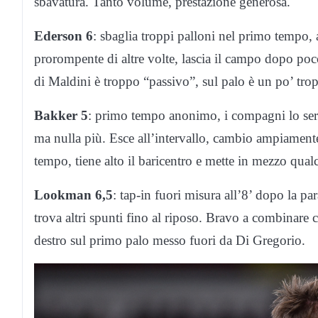
sbavatura. Tanto volume, prestazione generosa.
Ederson 6
: sbaglia troppi palloni nel primo tempo,
prorompente di altre volte, lascia il campo dopo po
di Maldini è troppo “passivo”, sul palo è un po’ tro
Bakker 5
: primo tempo anonimo, i compagni lo serv
ma nulla più. Esce all’intervallo, cambio ampiament
tempo, tiene alto il baricentro e mette in mezzo qualc
Lookman 6,5
: tap-in fuori misura all’8’ dopo la p
trova altri spunti fino al riposo. Bravo a combinare 
destro sul primo palo messo fuori da Di Gregorio.