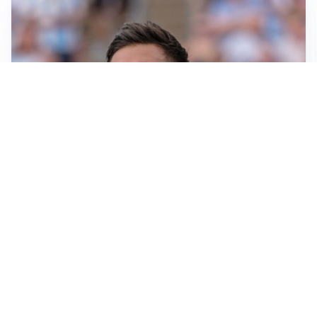
IL NOME NUOVO
Napoli, Musso resta un’opzione per la porta
TITOLARE IN CAMPIONATO
Inter, tocca a Pio Esposito: Chivu gli affida l’attacco
LE PAROLE
Spalletti prepara la Juve: “Con l’Inter servirà essere
squadra”