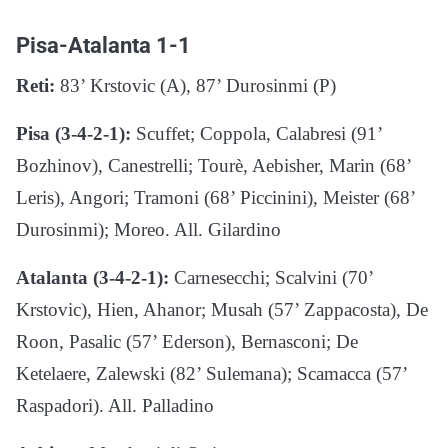
Pisa-Atalanta 1-1
Reti:
83’ Krstovic (A), 87’ Durosinmi (P)
Pisa (3-4-2-1):
Scuffet; Coppola, Calabresi (91’
Bozhinov), Canestrelli; Tourè, Aebisher, Marin (68’
Leris), Angori; Tramoni (68’ Piccinini), Meister (68’
Durosinmi); Moreo. All. Gilardino
Atalanta (3-4-2-1):
Carnesecchi; Scalvini (70’
Krstovic), Hien, Ahanor; Musah (57’ Zappacosta), De
Roon, Pasalic (57’ Ederson), Bernasconi; De
Ketelaere, Zalewski (82’ Sulemana); Scamacca (57’
Raspadori). All. Palladino