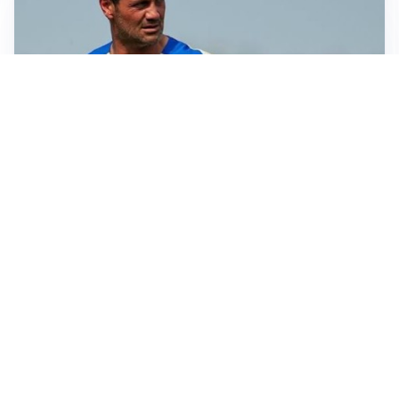
LE PAROLE
Chivu: “Mercato? Serve pazienza, l’Inter crescerà”
SI AVVICINA
Juve-Lucumí, fiducia in crescita: pronta una nuova
offerta
LA VOCE
Napoli, spunta Gabriel Jesus: tutto dipende da Lukaku
LA NUOVA ITALIA