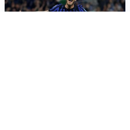
AMICHEVOLI
All’Inter il primo derby d’Italia: Juventus k.o. 2-1
PREMIER LEAGUE
Palestra ammette: “Il Chelsea? Ho sempre sognato la
Premier”
CALCIOMERCATO
Milan, ufficiale la risoluzione di Bennacer: il
comunicato
AMICHEVOLI