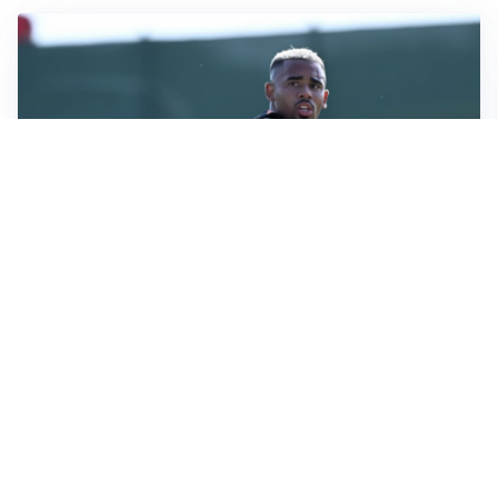
LA VOCE
Napoli, spunta Gabriel Jesus: tutto dipende da Lukaku
LA NUOVA ITALIA
Italia, ufficiale lo staff di Mancini: c’è anche Bonucci
I RITORNI
Inter, tornano Lautaro e Thuram: c’è anche Stones