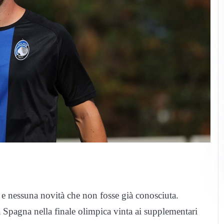
i e nessuna novità che non fosse già conosciuta.
 Spagna nella finale olimpica vinta ai supplementari