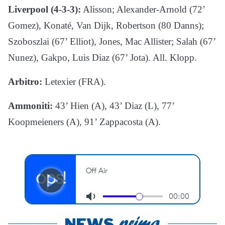
Liverpool (4-3-3):
Alisson; Alexander-Arnold (72’
Gomez), Konaté, Van Dijk, Robertson (80 Danns);
Szoboszlai (67’ Elliot), Jones, Mac Allister; Salah (67’
Nunez), Gakpo, Luis Diaz (67’ Jota). All. Klopp.
Arbitro:
Letexier (FRA).
Ammoniti:
43’ Hien (A), 43’ Diaz (L), 77’
Koopmeieners (A), 91’ Zappacosta (A).