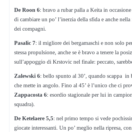
De Roon 6
: bravo a rubar palla a Keita in occasione
di cambiare un po’ l’inerzia della sfida e anche nella r
dei compagni.
Pasalic 7
: il migliore dei bergamaschi e non solo pe
stessa propulsione, anche se è bravo a tenere la posi
sull’appoggio di Krstovic nel finale: peccato, sarebbe
Zalewski 6
: bello spunto al 30’, quando scappa in be
che mette in angolo. Fino al 45’ è l’unico che ci prov
Zappacosta 6
: esordio stagionale per lui in campio
squadra).
De Ketelaere 5,5
: nel primo tempo si vede pochissi
giocate interessanti. Un po’ meglio nella ripresa, con