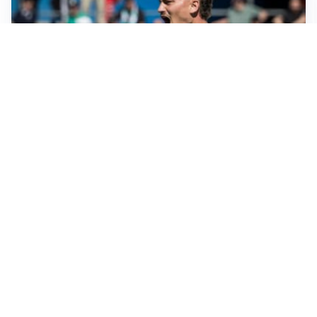
CALCIOMERCATO
Cagliari, il caso Esposito continua. Intanto arriva
Maldini
CALCIOMERCATO
Napoli, il solito Lukaku: non si presenta in ritiro, è
rottura
AMICHEVOLI
Inter, Chivu: “Vedo una crescita, il risultato non conta”