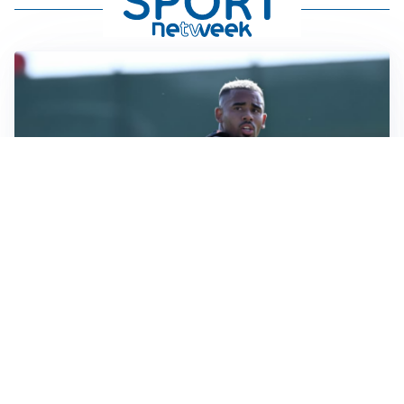
LA VOCE
Napoli, spunta Gabriel Jesus: tutto dipende da Lukaku
LA NUOVA ITALIA
Italia, ufficiale lo staff di Mancini: c’è anche Bonucci