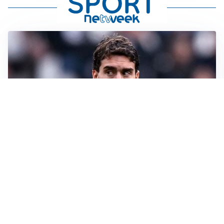
LA SVOLTA
Il Besiktas conferma: “Stiamo lavorando e parlando
con Vlahovic”