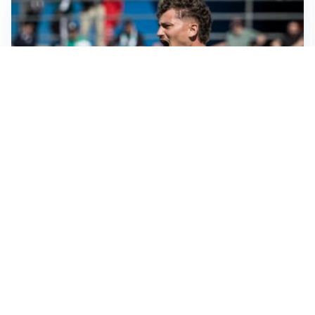
CALCIOMERCATO
Cagliari, il caso Esposito continua. Intanto arriva
Maldini
CALCIOMERCATO
Napoli, il solito Lukaku: non si presenta in ritiro, è
rottura
AMICHEVOLI
Inter, Chivu: “Vedo una crescita, il risultato non conta”