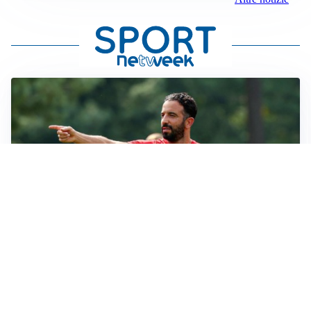
LE PAROLE
Milan, Amorim: “Sapevamo delle difficoltà, faremo
delle scelte”