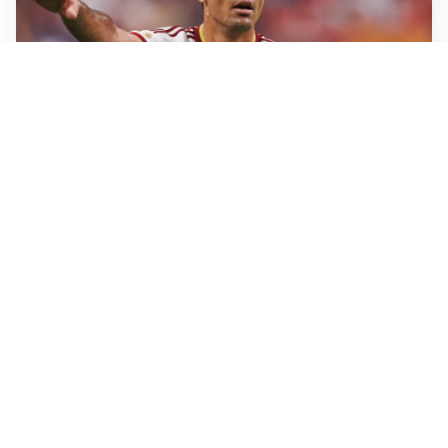
AFFARE IN CHIUSURA
Barcellona, colpo Rodri: battuto il Real Madrid
MOTIVATO
Douglas Luiz dice no all’Everton e punta sulla
Juventus
RIENTRO A RILENTO
Alcaraz, US Open lontano: la corsa contro il tempo
continua
RINNOVO VICINO
Inter, Dimarco verso il rinnovo fino al 2030