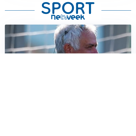
LA NOVITÀ
Le regole di Mourinho al Real
MERCATO JUVE
La Juventus vuole Suzuki, ma il Psg è avanti