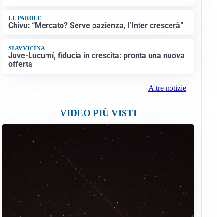
LE PAROLE
Chivu: “Mercato? Serve pazienza, l’Inter crescerà”
SI AVVICINA
Juve-Lucumí, fiducia in crescita: pronta una nuova
offerta
Altre notizie
VIDEO PIÙ VISTI