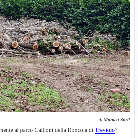
di
Monica Sorti
vamente al parco Callioni della Roncola di
Treviolo
?