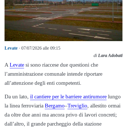
Levate
· 07/07/2026 alle 09:15
di
Lara Adobati
A
Levate
si sono riaccese due questioni che
l’amministrazione comunale intende riportare
all’attenzione degli enti competenti.
Da un lato,
il cantiere per le barriere antirumore
lungo
la linea ferroviaria
Bergamo
–
Treviglio
, allestito ormai
da oltre due anni ma ancora privo di lavori concreti;
dall’altro, il grande parcheggio della stazione