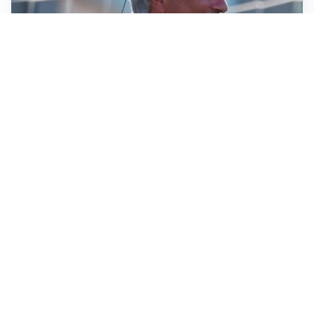
LA NOVITÀ
Le regole di Mourinho al Real
MERCATO JUVE
La Juventus vuole Suzuki, ma il Psg è avanti
CALCIOMERCATO
Inter, Frattesi blocca il mercato nerazzurro: la
situazione
SERIE A
Roma, troppi gol subiti: Gasp deve lavorare in difesa