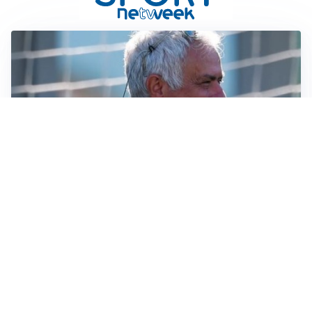
LA NOVITÀ
Le regole di Mourinho al Real
MERCATO JUVE
La Juventus vuole Suzuki, ma il Psg è avanti
CALCIOMERCATO