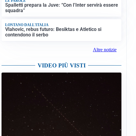
LE PAROLE
Spalletti prepara la Juve: “Con l’Inter servirà essere
squadra”
LONTANO DALL'ITALIA
Vlahovic, rebus futuro: Besiktas e Atletico si
contendono il serbo
Altre notizie
VIDEO PIÙ VISTI