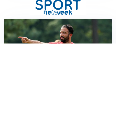
LE PAROLE
Milan, Amorim: “Sapevamo delle difficoltà, faremo
delle scelte”
LE PAROLE
Juventus, Spalletti soddisfatto: “I nuovi? Li ho visti