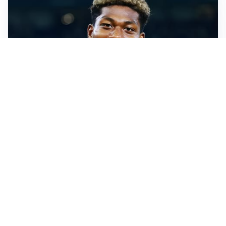
MERCATO JUVE
La Juve accelera per Suzuki e Lucumi, lo United apre
per Zirkzee
MERCATO MILAN
Milan, il mercato aspetta la svolta
MERCATO INTER
Dimarco verso il rinnovo fino al 2030, ma si complica
Romero