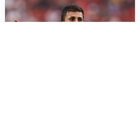
AFFARE IN CHIUSURA
Barcellona, colpo Rodri: battuto il Real Madrid
MOTIVATO
Douglas Luiz dice no all’Everton e punta sulla
Juventus
RIENTRO A RILENTO
Alcaraz, US Open lontano: la corsa contro il tempo
continua