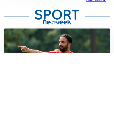
LE PAROLE
Milan, Amorim: “Sapevamo delle difficoltà, faremo
delle scelte”