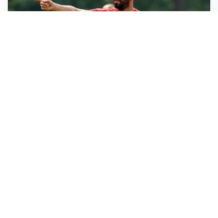
LE PAROLE
Milan, Amorim: “Sapevamo delle difficoltà, faremo
delle scelte”
LE PAROLE
Juventus, Spalletti soddisfatto: “I nuovi? Li ho visti
molto bene”
AMICHEVOLI
Il Milan crolla contro il Chelsea: 3-0 e prima sconfitta
per Amorim
AMICHEVOLI