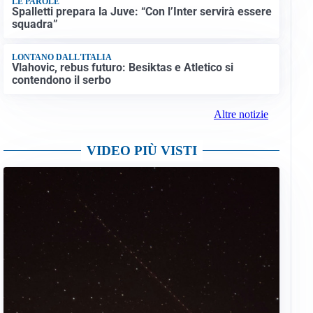
LE PAROLE
Spalletti prepara la Juve: “Con l’Inter servirà essere
squadra”
LONTANO DALL'ITALIA
Vlahovic, rebus futuro: Besiktas e Atletico si
contendono il serbo
Altre notizie
VIDEO PIÙ VISTI