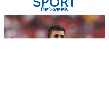
AFFARE IN CHIUSURA
Barcellona, colpo Rodri: battuto il Real Madrid
MOTIVATO
Douglas Luiz dice no all’Everton e punta sulla
Juventus