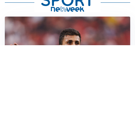
AFFARE IN CHIUSURA
Barcellona, colpo Rodri: battuto il Real Madrid
MOTIVATO
Douglas Luiz dice no all’Everton e punta sulla
Juventus