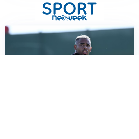
LA VOCE
Napoli, spunta Gabriel Jesus: tutto dipende da Lukaku
LA NUOVA ITALIA
Italia, ufficiale lo staff di Mancini: c’è anche Bonucci