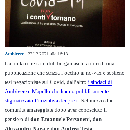
Ambivere
· 23/12/2021 alle 16:13
Da un lato tre sacerdoti bergamaschi autori di una
pubblicazione che strizza l’occhio ai no-vax e sostiene
tesi negazioniste sul Covid, dall’altro
i sindaci di
Ambivere e Mapello che hanno pubblicamente
stigmatizzato l’iniziativa dei preti
. Nel mezzo due
comunità amareggiate dopo aver conosciuto il
pensiero di
don Emanuele Personeni
,
don
Alessandro Nava
e
don Andrea Testa
.