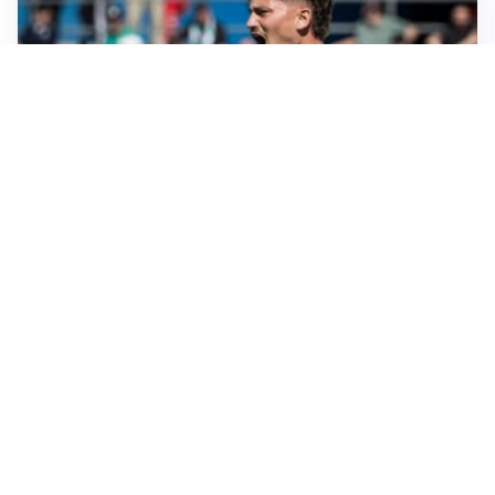
CALCIOMERCATO
Cagliari, il caso Esposito continua. Intanto arriva
Maldini
CALCIOMERCATO
Napoli, il solito Lukaku: non si presenta in ritiro, è
rottura
AMICHEVOLI
Inter, Chivu: “Vedo una crescita, il risultato non conta”