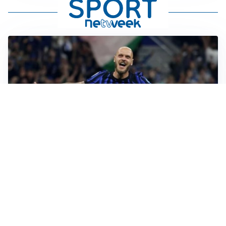
AMICHEVOLI
All’Inter il primo derby d’Italia: Juventus k.o. 2-1
PREMIER LEAGUE
Palestra ammette: “Il Chelsea? Ho sempre sognato la
Premier”