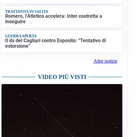
TRATTATIVA IN SALITA
Romero, l’Atletico accelera: Inter costretta a
inseguire
GUERRA APERTA
Il ds del Cagliari contro Esposito: “Tentativo di
estorsione”
Altre notizie
VIDEO PIÙ VISTI