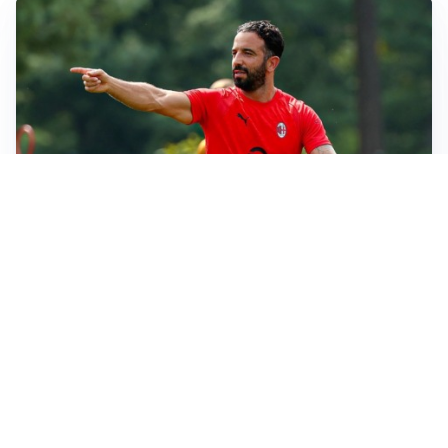
LE PAROLE
Milan, Amorim: “Sapevamo delle difficoltà, faremo
delle scelte”
LE PAROLE
Juventus, Spalletti soddisfatto: “I nuovi? Li ho visti