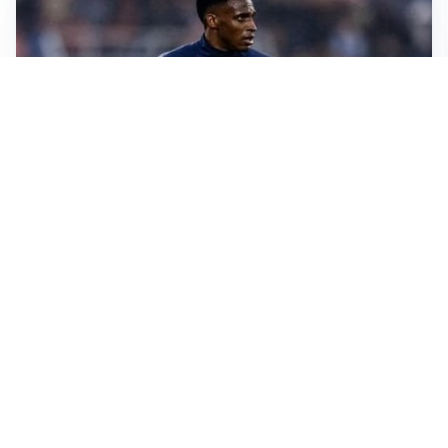
SI AVVICINA
Juve-Lucumí, fiducia in crescita: pronta una nuova
offerta
LA VOCE
Napoli, spunta Gabriel Jesus: tutto dipende da Lukaku
LA NUOVA ITALIA
Italia, ufficiale lo staff di Mancini: c’è anche Bonucci
I RITORNI