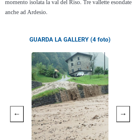
momento isolata la val del Riso. Tre vallette esondate
anche ad Ardesio.
GUARDA LA GALLERY (4 foto)
←
→
L