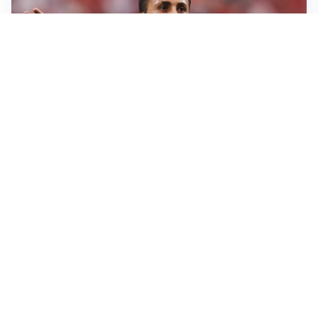
AFFARE IN CHIUSURA
Barcellona, colpo Rodri: battuto il Real Madrid
MOTIVATO
Douglas Luiz dice no all’Everton e punta sulla
Juventus
RIENTRO A RILENTO
Alcaraz, US Open lontano: la corsa contro il tempo
continua
RINNOVO VICINO
Inter, Dimarco verso il rinnovo fino al 2030