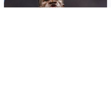
LA NOVITÀ
Il Real Madrid blinda Vinicius: pronto il rinnovo
TORMENTONE
Lukaku, stavolta la rottura è definitiva
L'ALLARME
Sassuolo, l’allarme di Aquilani: “Non ho difensori, ma
mi fido della società”