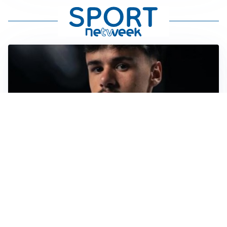
LE PAROLE
Pjanic garantisce per Alajbegovic: “Può diventare un
campione”
AFFONDO