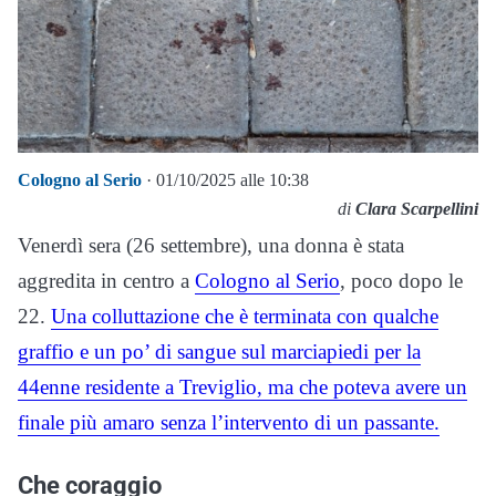
Cologno al Serio
· 01/10/2025 alle 10:38
di
Clara Scarpellini
Venerdì sera (26 settembre), una donna è stata
aggredita in centro a
Cologno al Serio
, poco dopo le
22.
Una colluttazione che è terminata con qualche
graffio e un po’ di sangue sul marciapiedi per la
44enne residente a Treviglio, ma che poteva avere un
finale più amaro senza l’intervento di un passante.
Che coraggio