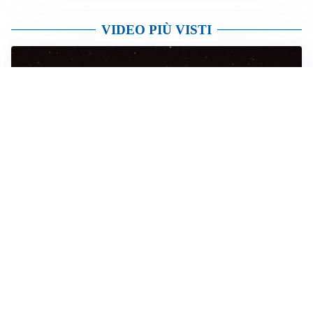
VIDEO PIÙ VISTI
NON SONO UFO
Una fila di puntini luminosi in cielo: il “trenino” di
satelliti torna a far visita ai cieli bergamaschi
BILANCIO
Sette diffide e tre sanzioni in città: controlli della