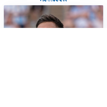
IL NOME NUOVO
Napoli, Musso resta un’opzione per la porta
TITOLARE IN CAMPIONATO
Inter, tocca a Pio Esposito: Chivu gli affida l’attacco
LE PAROLE
Spalletti prepara la Juve: “Con l’Inter servirà essere