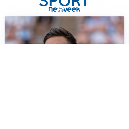
IL NOME NUOVO
Napoli, Musso resta un’opzione per la porta
TITOLARE IN CAMPIONATO
Inter, tocca a Pio Esposito: Chivu gli affida l’attacco