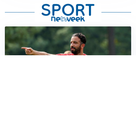
LE PAROLE
Milan, Amorim: “Sapevamo delle difficoltà, faremo
delle scelte”
LE PAROLE